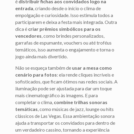
é
distribuir fichas aos convidados logo na
entrada
, criando desde o início o clima de
empolgação e curiosidade. Isso estimula todos a
participarem e deixa a festa mais integrada. Outra
dica é
criar prêmios simbólicos para os
vencedores
, como brindes personalizados,
garrafas de espumante, vouchers ou até troféus
temáticos, isso aumenta o engajamento e torna o
jogo ainda mais divertido.
Não se esqueça também de
usar a mesa como
cenário para fotos
: ela rende cliques incríveis e
sofisticados, que ficam ótimos nas redes sociais. A
iluminação pode ser ajustada para dar um toque
mais cinematográfico às imagens. E para
completar o clima,
combine trilhas sonoras
temáticas
, como músicas de jazz, lounge ou hits
clássicos de Las Vegas. Essa ambientação sonora
ajuda a transportar os convidados para dentro de
um verdadeiro cassino, tornando a experiência