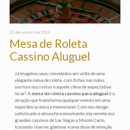
23 de outubro de 2025
Mesa de Roleta
Cassino Aluguel
Já imaginou seus convidados em volta de uma
elegante mesa de roleta, com fichas nas mãos,
sorrisos nos rostos e aquele clima de expectativa
no ar? A
mesa de roleta cassino para aluguel
é a
atração que transforma qualquer evento em uma
experiência única e memorável. Com seu design
sofisticado e atmosfera envolvente, ela remete aos
grandes cassinos de Las Vegas e Monte Carlo,
trazendo charme, glamour e uma dose de emoção