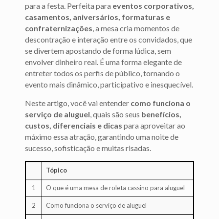
para a festa. Perfeita para
eventos corporativos,
casamentos, aniversários, formaturas e
confraternizações
, a mesa cria momentos de
descontração e interação entre os convidados, que
se divertem apostando de forma lúdica, sem
envolver dinheiro real. É uma forma elegante de
entreter todos os perfis de público, tornando o
evento mais dinâmico, participativo e inesquecível.
Neste artigo, você vai entender
como funciona o
serviço de aluguel
, quais são seus
benefícios,
custos, diferenciais e dicas
para aproveitar ao
máximo essa atração, garantindo uma noite de
sucesso, sofisticação e muitas risadas.
Tópico
1
O que é uma mesa de roleta cassino para aluguel
2
Como funciona o serviço de aluguel