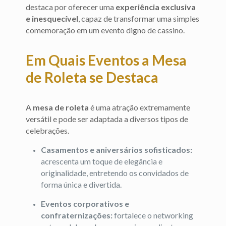
destaca por oferecer uma
experiência exclusiva
e inesquecível
, capaz de transformar uma simples
comemoração em um evento digno de cassino.
Em Quais Eventos a Mesa
de Roleta se Destaca
A
mesa de roleta
é uma atração extremamente
versátil e pode ser adaptada a diversos tipos de
celebrações.
Casamentos e aniversários sofisticados:
acrescenta um toque de elegância e
originalidade, entretendo os convidados de
forma única e divertida.
Eventos corporativos e
confraternizações:
fortalece o networking