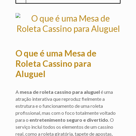
O que é uma Mesa de
Roleta Cassino para
Aluguel
A
mesa de roleta cassino para aluguel
é uma
atração interativa que reproduz fielmente a
estrutura e o funcionamento de uma roleta
profissional, mas com o foco totalmente voltado
para o
entretenimento seguro e divertido
. O
serviço inclui todos os elementos de um cassino
real, como a roleta giratória, tapete de apostas,