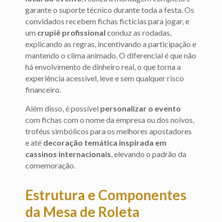
garante o suporte técnico durante toda a festa. Os
convidados recebem fichas fictícias para jogar, e
um
crupiê profissional
conduz as rodadas,
explicando as regras, incentivando a participação e
mantendo o clima animado. O diferencial é que não
há envolvimento de dinheiro real, o que torna a
experiência acessível, leve e sem qualquer risco
financeiro.
Além disso, é possível
personalizar o evento
com fichas com o nome da empresa ou dos noivos,
troféus simbólicos para os melhores apostadores
e até
decoração temática inspirada em
cassinos internacionais
, elevando o padrão da
comemoração.
Estrutura e Componentes
da Mesa de Roleta