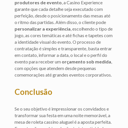
produtores de evento
, a Casino Experience
garante que cada detalhe seja executado com
perfeição, desde o posicionamento das mesas até
o ritmo das partidas. Além disso, o cliente pode
personalizar a experiência
, escolhendo o tipo de
jogo, as cores temáticas e até fichas e tapetes com
a identidade visual do evento. O processo de
contratação é simples e transparente, basta entrar
em contato, informar a data, o local e o perfil do
evento para receber um
orçamento sob medida
,
com opções que atendem desde pequenas
comemorações até grandes eventos corporativos.
Conclusão
Se o seu objetivo é impressionar os convidados e
transformar sua festa em uma noite memorável, a
mesa de roleta cassino aluguel é a aposta perfeita.