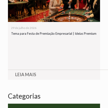
29 de julho de 2026
Tema para Festa de Premiação Empresarial | Ideias Premium
LEIA MAIS
Categorias