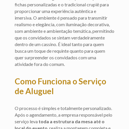
fichas personalizadas e o tradicional crupiê para
proporcionar uma experiência autêntica e
imersiva. O ambiente é pensado para transmitir
realismo e elegância, com iluminação decorativa,
som ambiente e ambientação temática, permitindo
que os convidados se sintam verdadeiramente
dentro de um cassino. É ideal tanto para quem
busca um toque de requinte quanto para quem
quer surpreender os convidados com uma
atividade fora do comum.
Como Funciona o Serviço
de Aluguel
O processo é simples e totalmente personalizado.
Após o agendamento, a empresa responsável pelo
serviço leva
toda a estrutura da mesa até o
local do evento
, realiza a montagem completa e