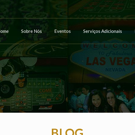
ome
Sobre Nós
Eventos
Serviços Adicionais
BLOG