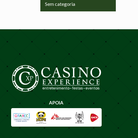
Sem categoria
APOIA