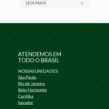
LEIA MAIS
ATENDEMOS EM
TODO O BRASIL
NOSSAS UNIDADES:
São Paulo
Rio de Janeiro
Belo Horizonte
Curitiba
Savador