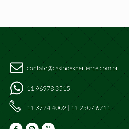
contato@casinoexperience.com.br
11 96978 3515
11 3774 4002
|
11 2507 6711