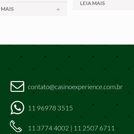
LEIA MAIS
 MAIS
contato@casinoexperience.com.br
11 96978 3515
11 3774 4002
|
11 2507 6711