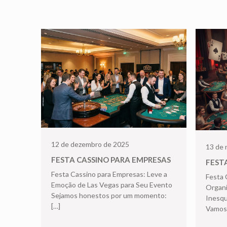
12 de dezembro de 2025
13 de
FESTA CASSINO PARA EMPRESAS
FEST
Festa Cassino para Empresas: Leve a
Festa 
Emoção de Las Vegas para Seu Evento
Organi
Sejamos honestos por um momento:
Inesqu
[…]
Vamos 